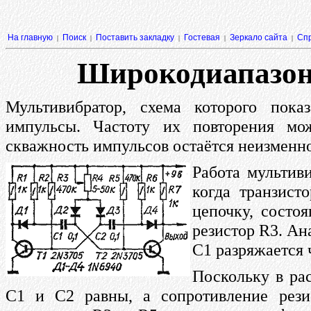
На главную
Поиск
Поставить закладку
Гостевая
Зеркало сайта
Сп
|
|
|
|
|
Широкодиапазон
Мультивибратор, схема которого пока
импульсы. Частоту их повторения мо
скважность импульсов остаётся неизменн
Работа мультиви
когда транзист
цепочку, состо
резистор R3. Ан
С1 разряжается 
Поскольку в ра
С1 и C2 равны, а сопротивление рези