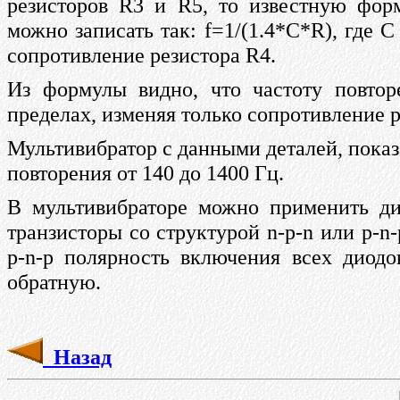
резисторов R3 и R5, то известную фор
можно записать так: f=1/(1.4*C*R), где С
сопротивление резистора R4.
Из формулы видно, что частоту повтор
пределах, изменяя только сопротивление р
Мультивибратор с данными деталей, показ
повторения от 140 до 1400 Гц.
В мультивибраторе можно применить 
транзисторы со структурой n-р-n или р-n
р-n-р полярность включения всех диод
обратную.
Назад